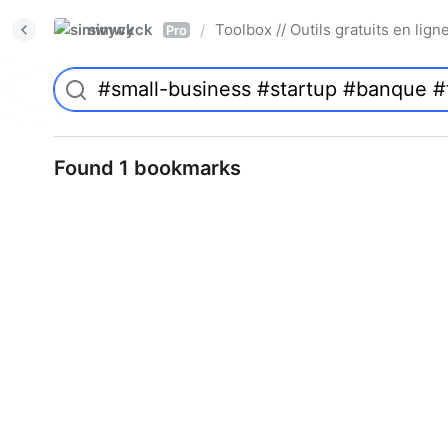
simwyck
Toolbox // Outils gratuits en l
/
Pro
Found 1 bookmarks