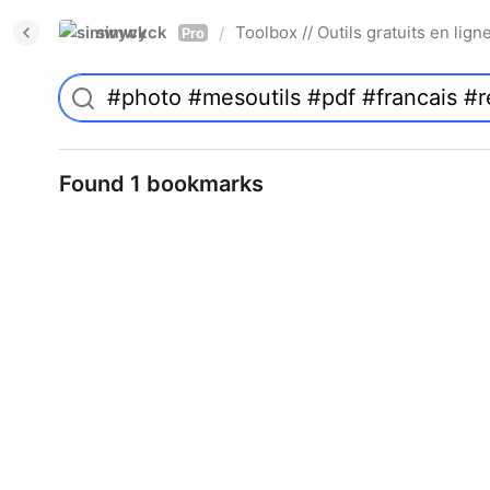
simwyck
Toolbox // Outils gratuits en l
/
Pro
Found 1 bookmarks