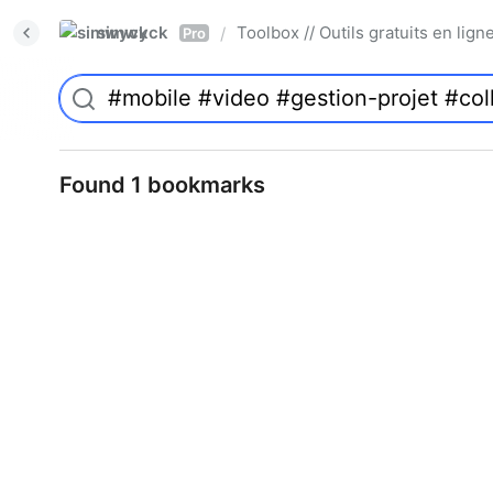
simwyck
Toolbox // Outils gratuits en l
/
Pro
Found 1 bookmarks