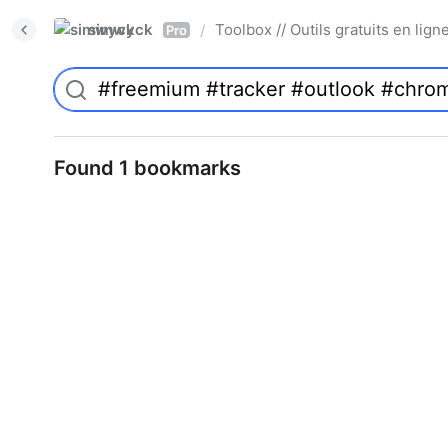
simwyck
Toolbox // Outils gratuits en l
/
Pro
Found 1 bookmarks