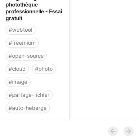
photothèque
professionnelle - Essai
gratuit
#
webtool
#
freemium
#
open-source
#
cloud
#
photo
#
image
#
partage-fichier
#
auto-heberge
Piwigo - Logiciel
photothèque
professionnelle - Essai