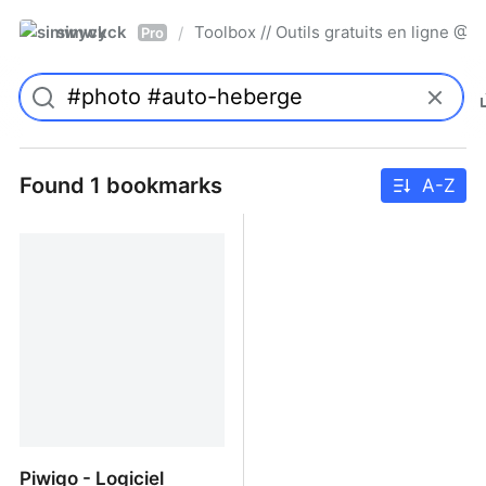
simwyck
Toolbox // Outils gratuits en ligne 
/
Pro
Found 1 bookmarks
A-Z
Piwigo - Logiciel