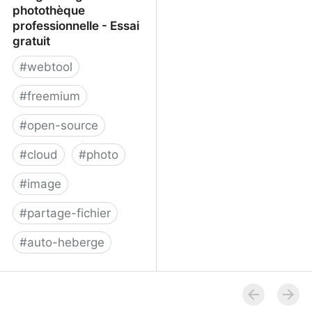
photothèque
professionnelle - Essai
gratuit
#
webtool
#
freemium
#
open-source
#
cloud
#
photo
#
image
#
partage-fichier
#
auto-heberge
Piwigo - Logiciel
photothèque
professionnelle - Essai