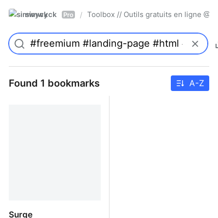
simwyck
Toolbox // Outils gratuits en ligne 
/
Pro
Found 1 bookmarks
A-Z
Surge