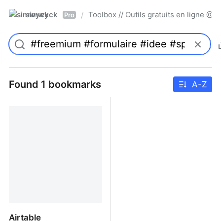
simwyck
Toolbox // Outils gratuits en ligne 
/
Pro
Found 1 bookmarks
A-Z
Airtable