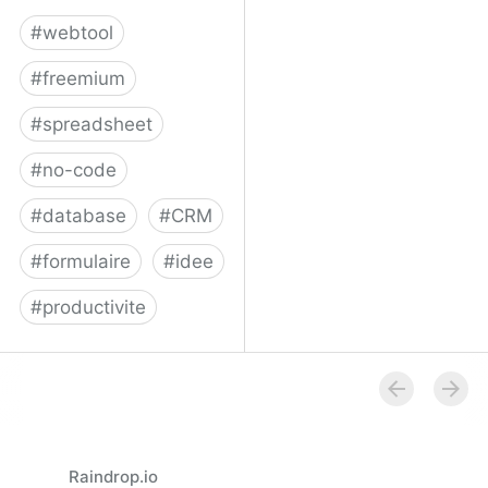
#
webtool
#
freemium
#
spreadsheet
#
no-code
#
database
#
CRM
#
formulaire
#
idee
#
productivite
Airtable
Raindrop.io