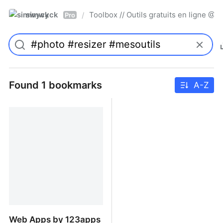
simwyck
Toolbox // Outils gratuits en ligne 
/
Pro
Found 1 bookmarks
A-Z
Web Apps by 123apps