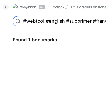
simwyck
Toolbox // Outils gratuits en l
/
Pro
Found 1 bookmarks