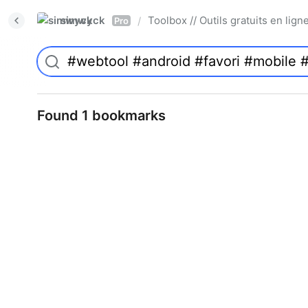
simwyck
Toolbox // Outils gratuits en l
/
Pro
Found 1 bookmarks