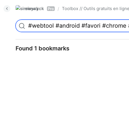
simwyck
Toolbox // Outils gratuits en l
/
Pro
Found 1 bookmarks