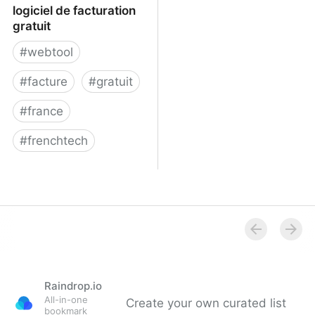
logiciel de facturation
gratuit
#
webtool
#
facture
#
gratuit
#
france
#
frenchtech
Henrri – le meilleur
logiciel de facturation
gratuit
Raindrop.io
All-in-one
Create your own curated list
bookmark