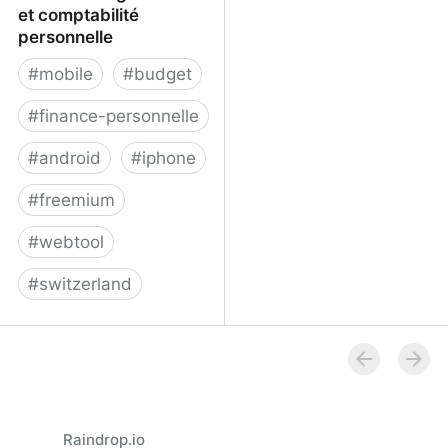
et comptabilité
personnelle
#
mobile
#
budget
#
finance-personnelle
#
android
#
iphone
#
freemium
#
webtool
#
switzerland
Gestion budget familial
et comptabilité
personnelle
Raindrop.io