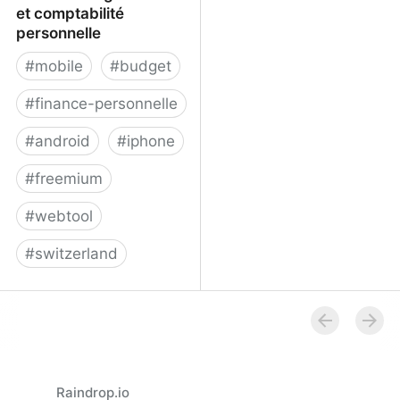
et comptabilité
personnelle
#
mobile
#
budget
#
finance-personnelle
#
android
#
iphone
#
freemium
#
webtool
#
switzerland
Gestion budget familial
et comptabilité
personnelle
Raindrop.io