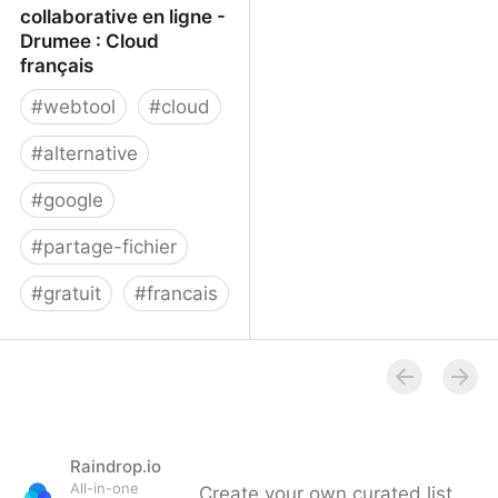
collaborative en ligne -
Drumee : Cloud
français
#
webtool
#
cloud
#
alternative
#
google
#
partage-fichier
#
gratuit
#
francais
Plateforme collaborative
en ligne - Drumee : Cloud
français
Raindrop.io
All-in-one
Create your own curated list