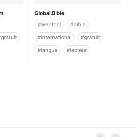
om
Global.Bible
#
webtool
#
bible
#
gratuit
#
international
#
gratuit
#
langue
#
lecteur
om
Global.Bible