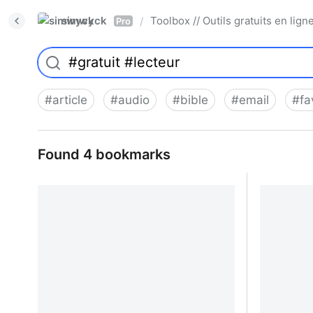
simwyck
Toolbox // Outils gratuits en l
/
Pro
#
article
#
audio
#
bible
#
email
#
fa
Found 4 bookmarks