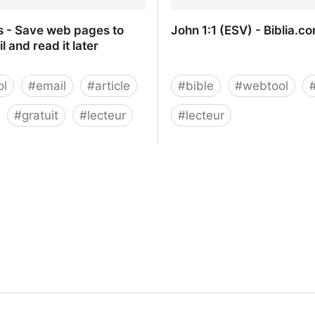
s - Save web pages to
John 1:1 (ESV) - Biblia.c
l and read it later
ol
#
email
#
article
#
bible
#
webtool
#
gratuit
#
lecteur
#
lecteur
is - Save web pages to your
John 1:1 (ESV) - Biblia.c
 read it later