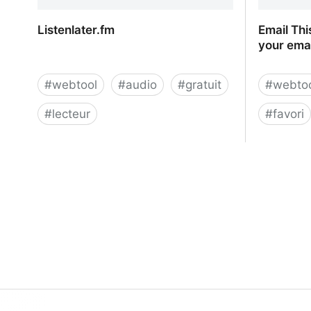
Listenlater.fm
Email Thi
your emai
#
webtool
#
audio
#
gratuit
#
webto
#
lecteur
#
favori
Listenlater.fm
Email Th
email and