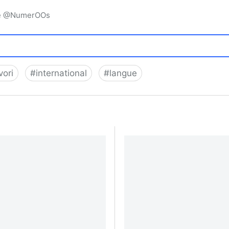
igne @NumerOOs
vori
#
international
#
langue