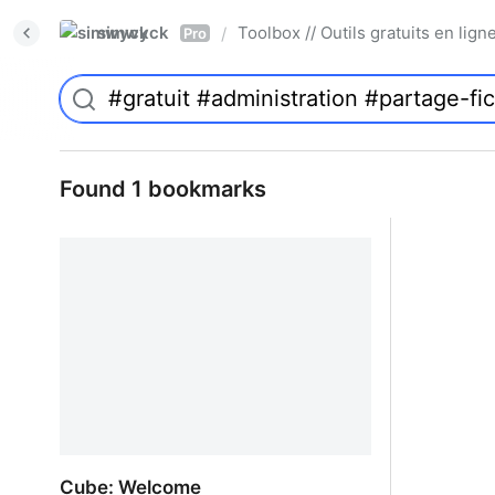
simwyck
Toolbox // Outils gratuits en l
/
Pro
Found 1 bookmarks
Cube: Welcome