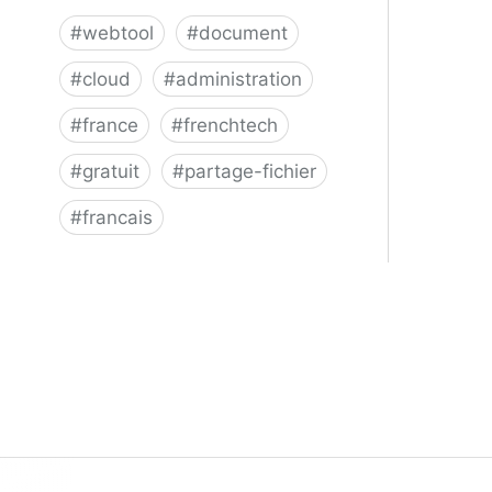
#
webtool
#
document
#
cloud
#
administration
#
france
#
frenchtech
#
gratuit
#
partage-fichier
#
francais
Cube: Welcome