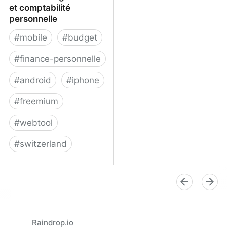
et comptabilité
personnelle
#
mobile
#
budget
#
finance-personnelle
#
android
#
iphone
#
freemium
#
webtool
#
switzerland
Gestion budget familial
et comptabilité
personnelle
Raindrop.io