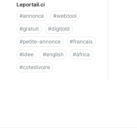
Leportail.ci
#
annonce
#
webtool
#
gratuit
#
digitold
#
petite-annonce
#
francais
#
idee
#
english
#
africa
#
cotedivoire
Annonces en Côte d'Ivoire -
Leportail.ci