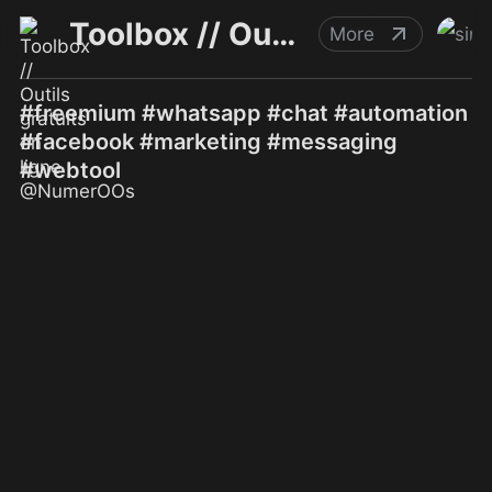
Toolbox // Outils gratuits en ligne @NumerOOs
More
#freemium #whatsapp #chat #automation
#facebook #marketing #messaging
#webtool