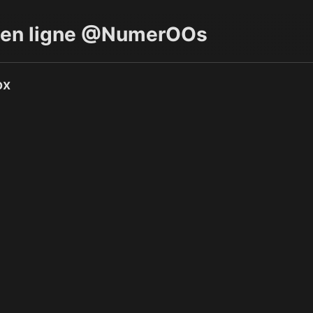
ts en ligne @NumerOOs
ox