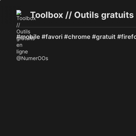
Toolbox // Outils gratui
#mobile #favori #chrome #gratuit #firef