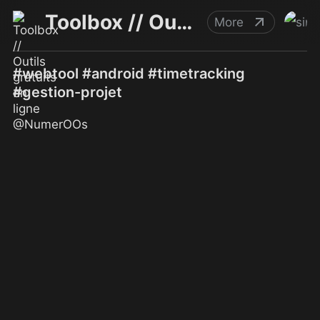
Toolbox // Outils gratuits en ligne @NumerOOs
More
#webtool #android #timetracking
#gestion-projet