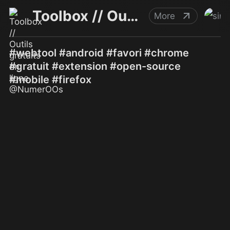
Toolbox // Outils gratuits en ligne @NumerOOs
More
#webtool #android #favori #chrome
#gratuit #extension #open-source
#mobile #firefox