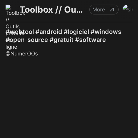
Toolbox // Outils gratuits en ligne @NumerOOs
More
#webtool #android #logiciel #windows
#open-source #gratuit #software