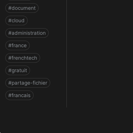
#
document
#
cloud
#
administration
#
france
#
frenchtech
#
gratuit
#
partage-fichier
#
francais
Cube: Welcome