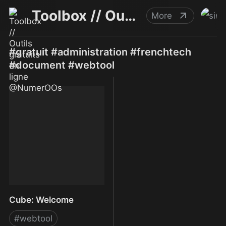
Toolbox // Outils gratuits en ligne @NumerOOs
More
#gratuit #administration #frenchtech
#document #webtool
Cube: Welcome
#
webtool