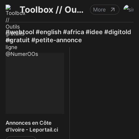
Toolbox // Outils gratuits en ligne @NumerOOs
More
#webtool #english #africa #idee #digitold
#gratuit #petite-annonce
Annonces en Côte
d'Ivoire - Leportail.ci