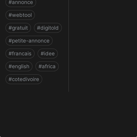
#
annonce
#
webtool
#
gratuit
#
digitold
#
petite-annonce
#
francais
#
idee
#
english
#
africa
#
cotedivoire
Annonces en Côte
d'Ivoire - Leportail.ci