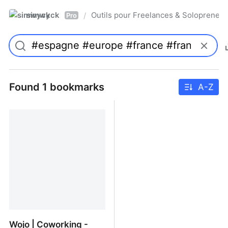
simwyck
Outils pour Freelances & Solopren
/
Pro
Found 1 bookmarks
A-Z
Wojo | Coworking -