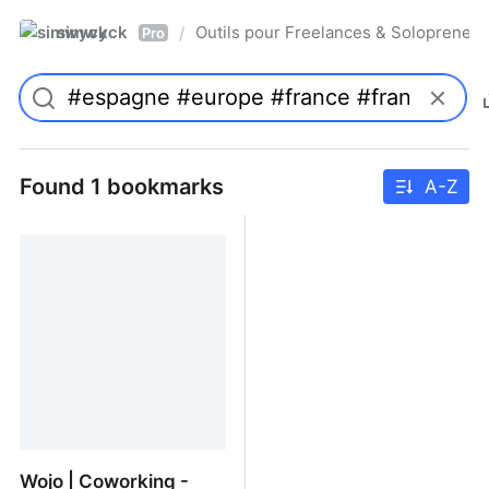
simwyck
Outils pour Freelances & Solopren
/
Pro
Found 1 bookmarks
A-Z
Wojo | Coworking -