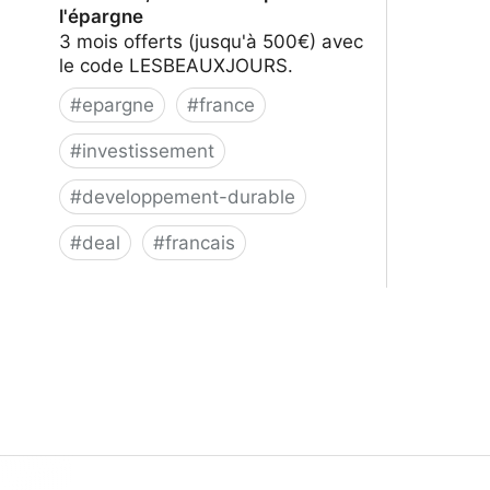
l'épargne
3 mois offerts (jusqu'à 500€) avec
le code LESBEAUXJOURS.
#
epargne
#
france
#
investissement
#
developpement-durable
#
deal
#
francais
Goodvest, donnons du pouvoir à
l'épargne