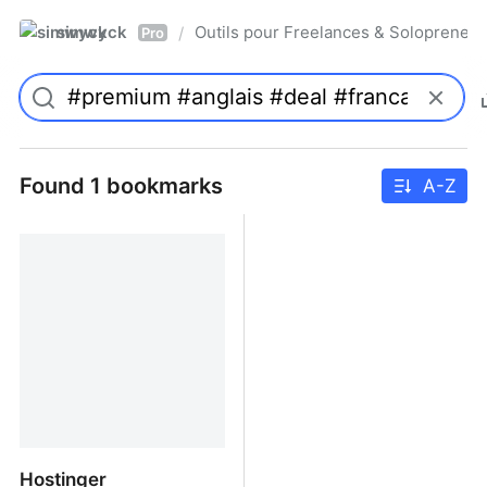
simwyck
Outils pour Freelances & Solopren
/
Pro
Found 1 bookmarks
A-Z
Hostinger