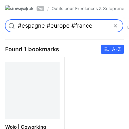
simwyck
Outils pour Freelances & Solopren
/
Pro
Found 1 bookmarks
A-Z
Wojo | Coworking -