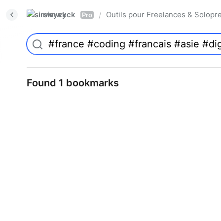
simwyck
Outils pour Freelances & Solo
/
Pro
Found 1 bookmarks