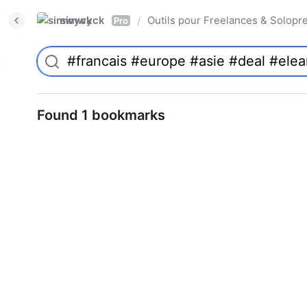
simwyck
Outils pour Freelances & Solo
/
Pro
Found 1 bookmarks