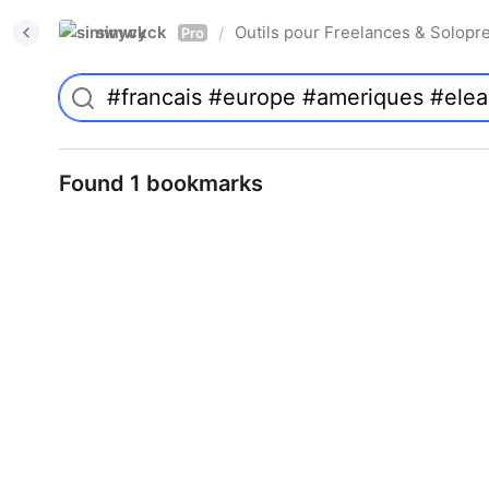
simwyck
Outils pour Freelances & Solo
/
Pro
Found 1 bookmarks