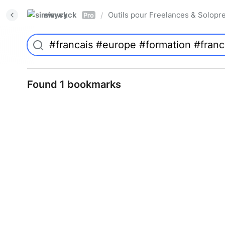
simwyck
Outils pour Freelances & Solo
/
Pro
Found 1 bookmarks