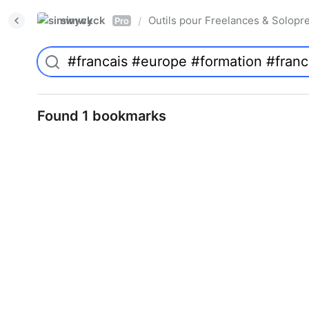
simwyck
Outils pour Freelances & Solo
/
Pro
Found 1 bookmarks