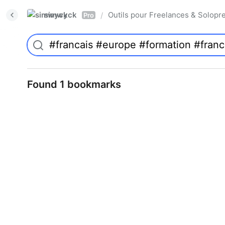
simwyck
Outils pour Freelances & Solo
/
Pro
Found 1 bookmarks