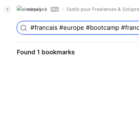
simwyck
Outils pour Freelances & Solo
/
Pro
Found 1 bookmarks