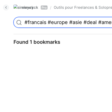
simwyck
Outils pour Freelances & Solo
/
Pro
Found 1 bookmarks