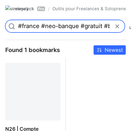
simwyck
Outils pour Freelances & Solopren
/
Pro
Found 1 bookmarks
Newest
N26 | Compte