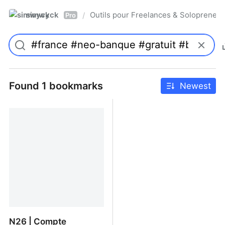
simwyck
Outils pour Freelances & Solopren
/
Pro
Found 1 bookmarks
Newest
N26 | Compte