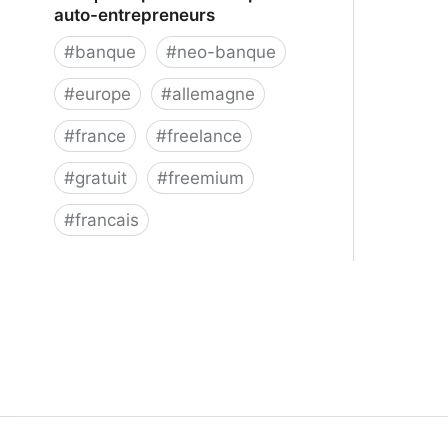
auto-entrepreneurs
#
banque
#
neo-banque
#
europe
#
allemagne
#
france
#
freelance
#
gratuit
#
freemium
#
francais
N26 | Compte bancaire pour les
auto-entrepreneurs