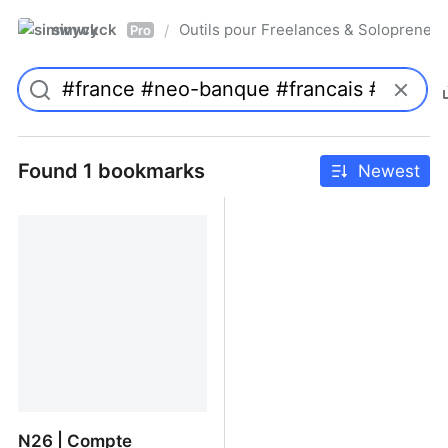
simwyck
Outils pour Freelances & Solopren
/
Pro
Found 1 bookmarks
Newest
N26 | Compte