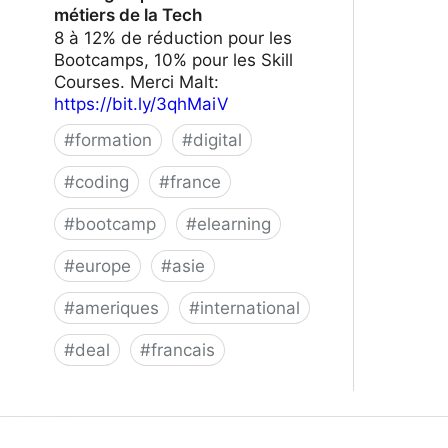
métiers de la Tech
8 à 12% de réduction pour les
Bootcamps, 10% pour les Skill
Courses. Merci Malt:
https://bit.ly/3qhMaiV
#
formation
#
digital
#
coding
#
france
#
bootcamp
#
elearning
#
europe
#
asie
#
ameriques
#
international
#
deal
#
francais
Le Wagon | Formez-vous aux métiers
de la Tech