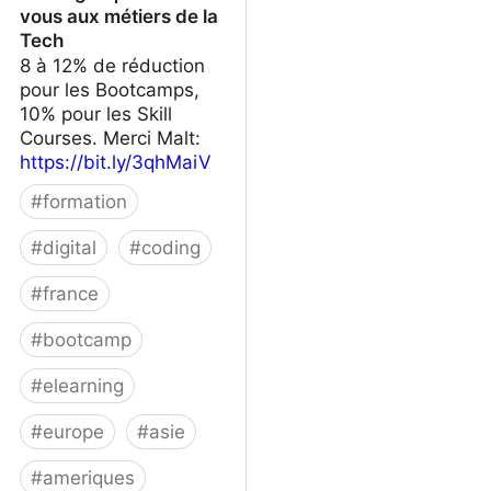
vous aux métiers de la
Tech
8 à 12% de réduction
pour les Bootcamps,
10% pour les Skill
Courses. Merci Malt:
https://bit.ly/3qhMaiV
#
formation
#
digital
#
coding
#
france
#
bootcamp
#
elearning
#
europe
#
asie
#
ameriques