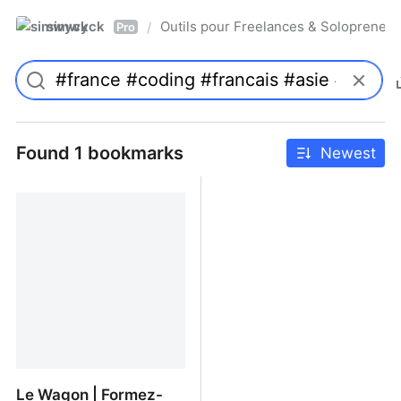
simwyck
Outils pour Freelances & Solopren
/
Pro
Found 1 bookmarks
Newest
Le Wagon | Formez-