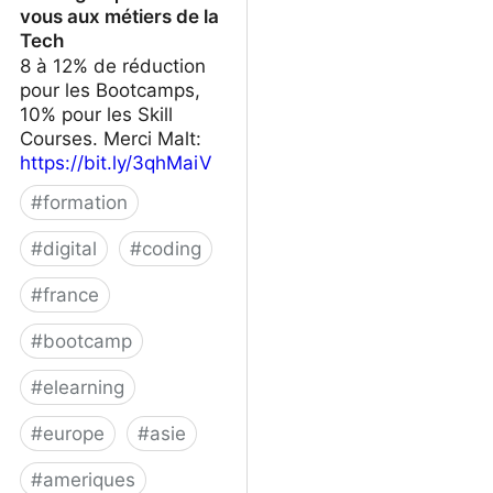
vous aux métiers de la
Tech
8 à 12% de réduction
pour les Bootcamps,
10% pour les Skill
Courses. Merci Malt:
https://bit.ly/3qhMaiV
#
formation
#
digital
#
coding
#
france
#
bootcamp
#
elearning
#
europe
#
asie
#
ameriques