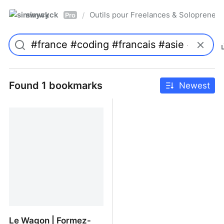
simwyck
Outils pour Freelances & Solopren
/
Pro
Found 1 bookmarks
Newest
Le Wagon | Formez-