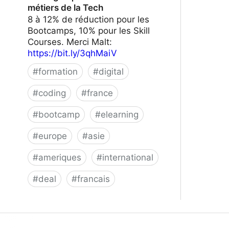
métiers de la Tech
8 à 12% de réduction pour les
Bootcamps, 10% pour les Skill
Courses. Merci Malt:
https://bit.ly/3qhMaiV
#
formation
#
digital
#
coding
#
france
#
bootcamp
#
elearning
#
europe
#
asie
#
ameriques
#
international
#
deal
#
francais
Le Wagon | Formez-vous aux métiers
de la Tech