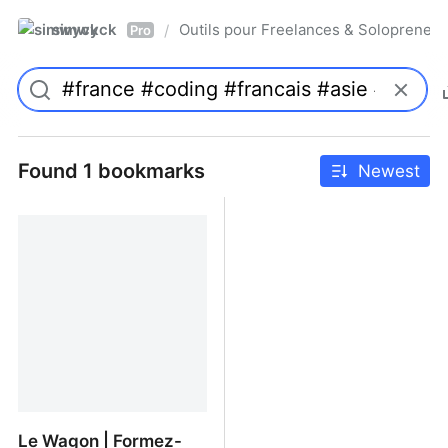
simwyck
Outils pour Freelances & Solopren
/
Pro
Found 1 bookmarks
Newest
Le Wagon | Formez-