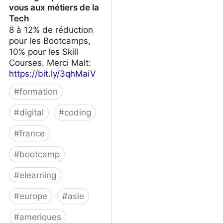
vous aux métiers de la
Tech
8 à 12% de réduction
pour les Bootcamps,
10% pour les Skill
Courses. Merci Malt:
https://bit.ly/3qhMaiV
#
formation
#
digital
#
coding
#
france
#
bootcamp
#
elearning
#
europe
#
asie
#
ameriques