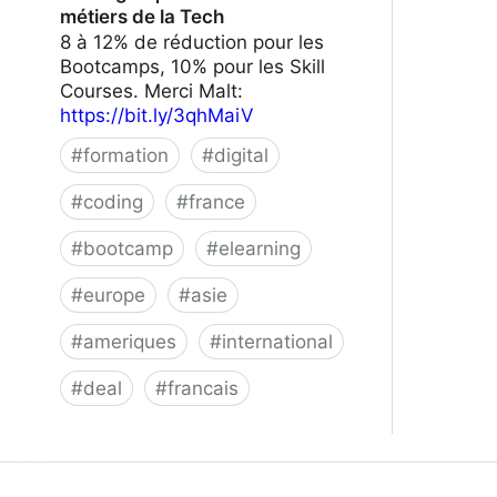
métiers de la Tech
8 à 12% de réduction pour les
Bootcamps, 10% pour les Skill
Courses. Merci Malt:
https://bit.ly/3qhMaiV
#
formation
#
digital
#
coding
#
france
#
bootcamp
#
elearning
#
europe
#
asie
#
ameriques
#
international
#
deal
#
francais
Le Wagon | Formez-vous aux métiers
de la Tech